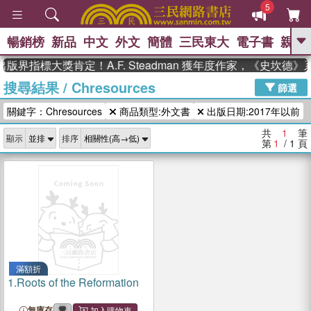
5
暢銷榜
新品
中文
外文
簡體
三民東大
電子書
親子
GO
版界指標大獎肯定！A.F. Steadman 獲年度作家，《史坎德
搜尋結果
/
Chresources
、
熱搜：
東野圭吾
高希均教授回憶錄
篩選
、
、
、
The Odyssey
父親節
如果歷
關鍵字：Chresources
商品類型:外文書
出版日期:2017年以前
、
、
史是一群喵
暑期推薦
國際布克
、
、
獎 臺灣漫遊錄
方念華
台灣的李
共
1
筆
顯示
排序
、
、
登輝時代
數學女孩：黎曼猜想
第
1
/ 1
頁
偉大的迷走神經
滿額折
1.
Roots of the Reformation
無庫存