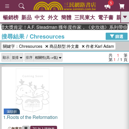
5
暢銷榜
新品
中文
外文
簡體
三民東大
電子書
親子
GO
大獎肯定！A.F. Steadman 獲年度作家，《史坎德》系列帶
搜尋結果
/
Chresources
、
熱搜：
東野圭吾
高希均教授回憶錄
篩選
、
、
、
The Odyssey
父親節
如果歷
關鍵字：Chresources
商品類型:外文書
作者:Karl Adam
、
、
史是一群喵
暑期推薦
國際布克
、
、
獎 臺灣漫遊錄
方念華
台灣的李
共
1
筆
顯示
排序
、
、
登輝時代
數學女孩：黎曼猜想
第
1
/ 1
頁
偉大的迷走神經
滿額折
1.
Roots of the Reformation
無庫存