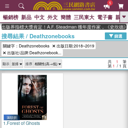
5
暢銷榜
新品
中文
外文
簡體
三民東大
電子書
親子
GO
出版界指標大獎肯定！A.F. Steadman 獲年度作家，《史坎
搜尋結果
/
Deathzonebooks
、
熱搜：
東野圭吾
高希均教授回憶錄
篩選
、
、
、
The Odyssey
父親節
如果歷
關鍵字：Deathzonebooks
出版日期:2018~2019
、
、
史是一群喵
暑期推薦
國際布克
、
、
出版社/品牌:Deathzonebook...
獎 臺灣漫遊錄
方念華
台灣的李
、
、
登輝時代
數學女孩：黎曼猜想
共
1
筆
顯示
排序
偉大的迷走神經
第
1
/ 1
頁
滿額折
1.
Forest of Ghosts