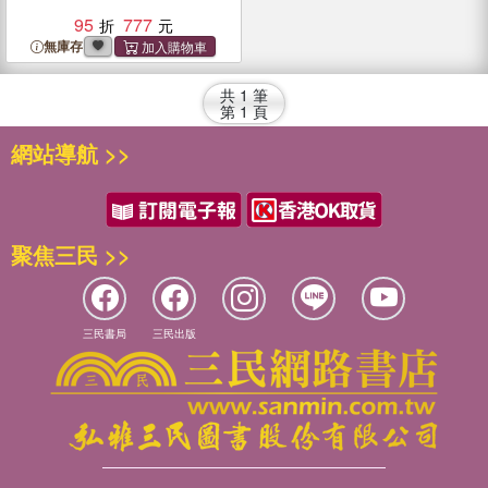
95
777
無庫存
共
1
筆
第
1
頁
網站導航 >>
聚焦三民 >>
三民書局
三民出版