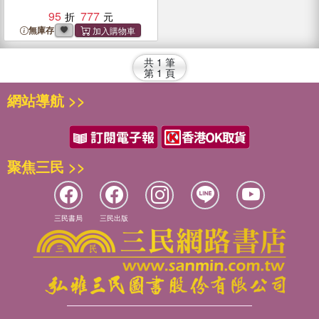
95
777
無庫存
共
1
筆
第
1
頁
網站導航 >>
聚焦三民 >>
三民書局
三民出版