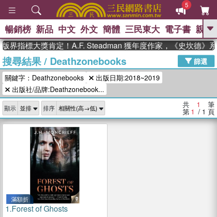
5
暢銷榜
新品
中文
外文
簡體
三民東大
電子書
親子
GO
版界指標大獎肯定！A.F. Steadman 獲年度作家，《史坎德
搜尋結果
/
Deathzonebooks
、
熱搜：
東野圭吾
高希均教授回憶錄
篩選
、
、
、
The Odyssey
父親節
如果歷
關鍵字：Deathzonebooks
出版日期:2018~2019
、
、
史是一群喵
暑期推薦
國際布克
、
、
出版社/品牌:Deathzonebook...
獎 臺灣漫遊錄
方念華
台灣的李
、
、
登輝時代
數學女孩：黎曼猜想
共
1
筆
顯示
排序
偉大的迷走神經
第
1
/ 1
頁
滿額折
1.
Forest of Ghosts