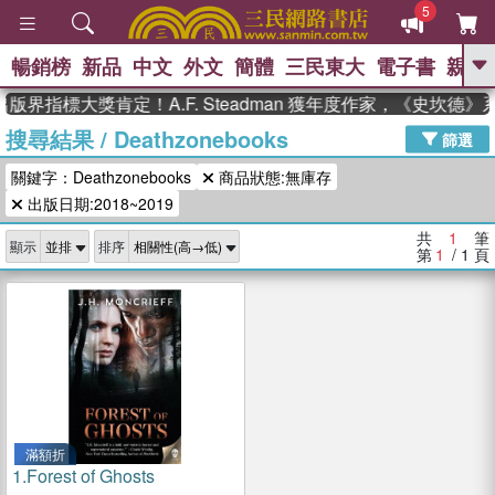
5
暢銷榜
新品
中文
外文
簡體
三民東大
電子書
親子
GO
版界指標大獎肯定！A.F. Steadman 獲年度作家，《史坎德
搜尋結果
/
Deathzonebooks
、
熱搜：
東野圭吾
高希均教授回憶錄
篩選
、
、
、
The Odyssey
父親節
如果歷
關鍵字：Deathzonebooks
商品狀態:無庫存
、
、
史是一群喵
暑期推薦
國際布克
、
、
出版日期:2018~2019
獎 臺灣漫遊錄
方念華
台灣的李
、
、
登輝時代
數學女孩：黎曼猜想
共
1
筆
顯示
排序
偉大的迷走神經
第
1
/ 1
頁
滿額折
1.
Forest of Ghosts