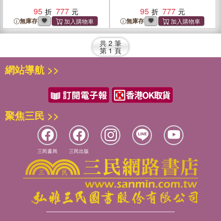
95
777
95
777
無庫存
無庫存
共
2
筆
第
1
頁
網站導航 >>
聚焦三民 >>
三民書局
三民出版