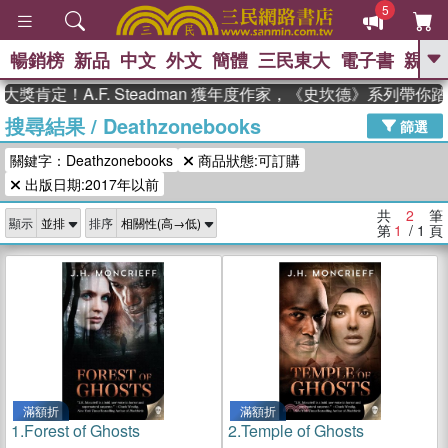
5
暢銷榜
新品
中文
外文
簡體
三民東大
電子書
親子
GO
獎肯定！A.F. Steadman 獲年度作家，《史坎德》系列帶你
搜尋結果
/
Deathzonebooks
、
、
熱搜：
東野圭吾
The Odyssey
篩選
、
、
父親節
如果歷史是一群喵
暑期
關鍵字：Deathzonebooks
商品狀態:可訂購
、
、
推薦
國際布克獎 臺灣漫遊錄
方
、
、
出版日期:2017年以前
念華
台灣的李登輝時代
數學女
、
孩：黎曼猜想
偉大的迷走神經
共
2
筆
顯示
排序
第
1
/ 1
頁
滿額折
滿額折
1.
Forest of Ghosts
2.
Temple of Ghosts