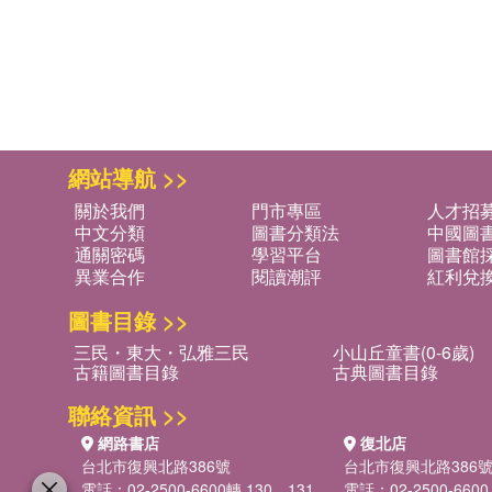
網站導航 >>
關於我們
門市專區
人才招
中文分類
圖書分類法
中國圖
通關密碼
學習平台
圖書館採
異業合作
閱讀潮評
紅利兌
圖書目錄 >>
三民・東大・弘雅三民
小山丘童書(0-6歲)
古籍圖書目錄
古典圖書目錄
聯絡資訊 >>
網路書店
復北店
台北市復興北路386號
台北市復興北路386
電話：02-2500-6600轉 130、131
電話：02-2500-6600