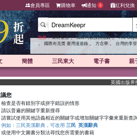
會員專區
購物車
通知
紅利兌換
5
、
、
熱搜：
東野圭吾
高希均教授回憶錄
The Odys
、
、
、
國際布克獎 臺灣漫遊錄
方念華
台灣的李登
文
簡體
三民東大
電子書
親
英國出版界指標
建議您
檢查是否有錯別字或拼字錯誤的情形
請以普遍的關鍵字重新搜尋
請嘗試使用其他語義相近的關鍵字或增加關鍵字字彙來重新查
例如：三民英漢辭典，可改用
三民 英漢辭典
或使用中文圖書分類法尋找您所需要的書籍