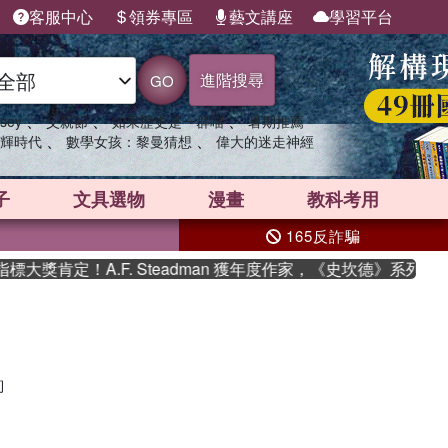
客服中心
領券專區
藝文講座
學習平台
進階搜尋
GO
、
、
、
sey
父親節
如果歷史是一群喵
暑期推薦
、
、
輝時代
數學女孩：黎曼猜想
偉大的迷走神經
子
文具選物
漫畫
教科考用
165反詐騙
大獎肯定！A.F. Steadman 獲年度作家，《史坎德》系列帶
詢