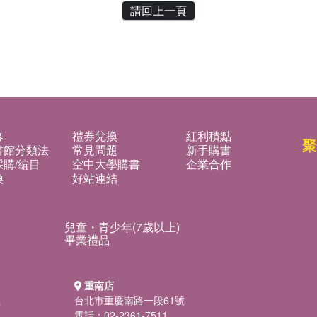
請回上一頁
募
禮券兌換
紅利積點
聚
書館分類法
常見問題
新手購書
購/編目
空中大學購書
企業合作
換
好站連結
兒童・青少年(7歲以上)
畢業禮品
重南店
號
台北市重慶南路一段61號
電話：02-2361-7511