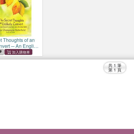
t Thoughts of an
nvert ─ An English
Journey into
ith
共
1
筆
第
1
頁