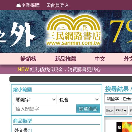
企業採購
會員登入
暢銷榜
新品
推薦
中文
外
NEW
紅利積點抵現金，消費購書更貼心
搜尋結果
縮小範圍
關鍵字：Echris
篩選商品
顯示
商品類型
外文書
(1)