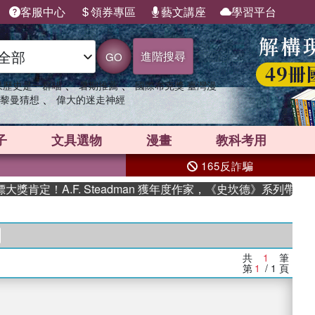
客服中心
領券專區
藝文講座
學習平台
進階搜尋
GO
、
、
果歷史是一群喵
暑期推薦
國際布克獎 臺灣漫
、
黎曼猜想
偉大的迷走神經
子
文具選物
漫畫
教科考用
165反詐騙
肯定！A.F. Steadman 獲年度作家，《史坎德》系列帶你踏
共
1
筆
第
1
/ 1
頁