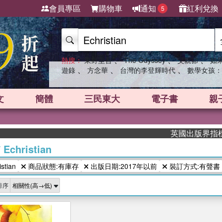
會員專區
購物車
通知
紅利兌換
5
、
、
、
熱搜：
東野圭吾
The Odyssey
父親節
如
、
、
、
遊錄
方念華
台灣的李登輝時代
數學女孩：
文
簡體
三民東大
電子書
親
英國出版界指標大獎
/
Echristian
tian
商品狀態:有庫存
出版日期:2017年以前
裝訂方式:有聲書
排序