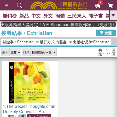
5
暢銷榜
新品
中文
外文
簡體
三民東大
電子書
親子
GO
出版界指標大獎肯定！A.F. Steadman 獲年度作家，《史坎
搜尋結果
/
Echristian
、
、
熱搜：
東野圭吾
The Odyssey
篩選
、
、
父親節
如果歷史是一群喵
暑期
關鍵字：Echristian
裝訂方式:有聲書
出版社/品牌:Echristian
、
、
推薦
國際布克獎 臺灣漫遊錄
方
、
、
念華
台灣的李登輝時代
數學女
共
1
筆
顯示
排序
、
孩：黎曼猜想
偉大的迷走神經
第
1
/ 1
頁
1.
The Secret Thoughts of an
Unlikely Convert ─ An
English Professor's Journey
庫存：1