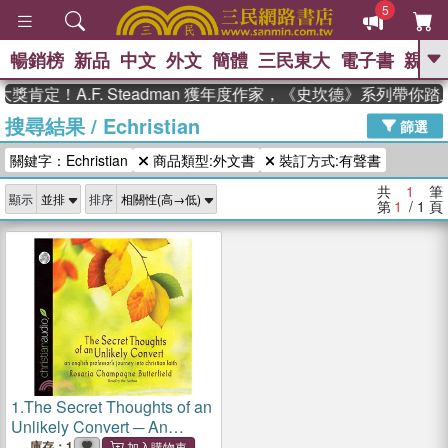
5
暢銷榜
新品
中文
外文
簡體
三民東大
電子書
親子
GO
獎肯定！A.F. Steadman 獲年度作家，《史坎德》系列帶你
搜尋結果
/
Echristian
、
熱搜：
東野圭吾
高希均教授回憶錄
篩選
、
、
、
The Odyssey
父親節
如果歷
關鍵字：Echristian
商品類型:外文書
裝訂方式:有聲書
、
、
史是一群喵
暑期推薦
國際布克
、
、
獎 臺灣漫遊錄
方念華
台灣的李
共
1
筆
顯示
排序
、
、
登輝時代
數學女孩：黎曼猜想
第
1
/ 1
頁
偉大的迷走神經
1.
The Secret Thoughts of an
Unlikely Convert ─ An
English Professor's Journey
庫存：1