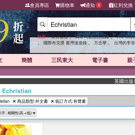
會員專區
購物車
通知
紅利兌換
5
、
、
熱搜：
東野圭吾
高希均教授回憶錄
The Odys
、
、
、
國際布克獎 臺灣漫遊錄
方念華
台灣的李登
文
簡體
三民東大
電子書
親
英國出版界指
/
Echristian
tian
商品類型:外文書
裝訂方式:有聲書
排序