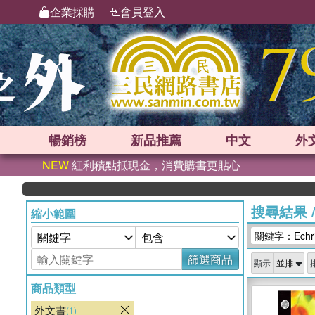
企業採購
會員登入
暢銷榜
新品
推薦
中文
外
NEW
紅利積點抵現金，消費購書更貼心
搜尋結果
縮小範圍
關鍵字：Echris
篩選商品
顯示
商品類型
外文書
(1)