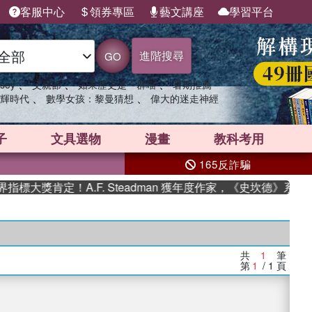
客服中心
領券專區
藝文講座
學習平台
進階搜尋
GO
、
、
、
sey
父親節
如果歷史是一群喵
暑期推薦
、
、
輝時代
數學女孩：黎曼猜想
偉大的迷走神經
子
文具選物
漫畫
教科考用
165反詐騙
標大獎肯定！A.F. Steadman 獲年度作家，《史坎德》系列
共
1
筆
第
1
/ 1
頁