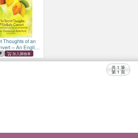
t Thoughts of an
nvert ─ An English
Journey into
ith
共
1
筆
第
1
頁