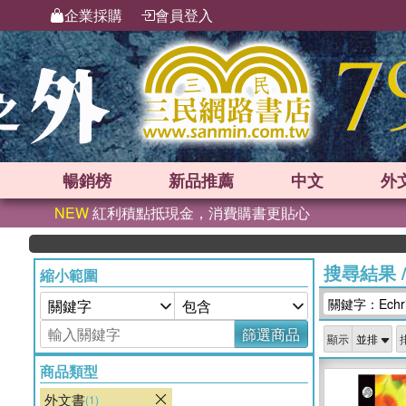
企業採購
會員登入
暢銷榜
新品
推薦
中文
外
NEW
紅利積點抵現金，消費購書更貼心
搜尋結果
縮小範圍
關鍵字：Echris
篩選商品
顯示
商品類型
外文書
(1)