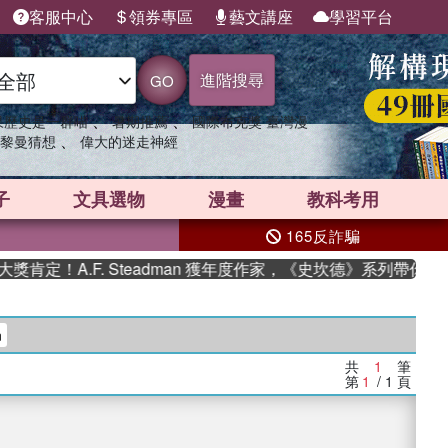
客服中心
領券專區
藝文講座
學習平台
進階搜尋
GO
、
、
果歷史是一群喵
暑期推薦
國際布克獎 臺灣漫
、
黎曼猜想
偉大的迷走神經
子
文具選物
漫畫
教科考用
165反詐騙
定！A.F. Steadman 獲年度作家，《史坎德》系列帶你踏上
n
共
1
筆
第
1
/ 1
頁