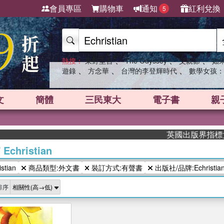
會員專區
購物車
通知
紅利兌換
5
、
、
、
熱搜：
東野圭吾
The Odyssey
父親節
如
、
、
、
遊錄
方念華
台灣的李登輝時代
數學女孩：
文
簡體
三民東大
電子書
親
英國出版界指標大獎肯
/
Echristian
tian
商品類型:外文書
裝訂方式:有聲書
出版社/品牌:Echristia
排序