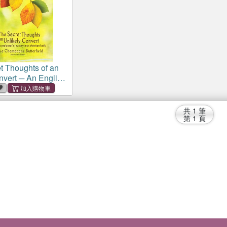
t Thoughts of an
nvert ─ An English
Journey into
ith
共
1
筆
第
1
頁