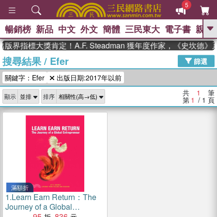
5
暢銷榜
新品
中文
外文
簡體
三民東大
電子書
親子
GO
版界指標大獎肯定！A.F. Steadman 獲年度作家，《史坎德
搜尋結果
/
Efer
、
、
熱搜：
東野圭吾
The Odyssey
篩選
、
、
父親節
如果歷史是一群喵
暑期
關鍵字：Efer
出版日期:2017年以前
、
、
推薦
國際布克獎 臺灣漫遊錄
方
、
、
念華
台灣的李登輝時代
數學女
共
1
筆
顯示
排序
、
孩：黎曼猜想
偉大的迷走神經
第
1
/ 1
頁
滿額折
1.
Learn Earn Return：The
Journey of a Global
Entrepreneur
95
836