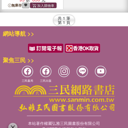
無庫存
共
1
筆
第
1
頁
網站導航 >>
聚焦三民 >>
三民書局
三民出版
本站著作權屬弘雅三民圖書股份有限公司