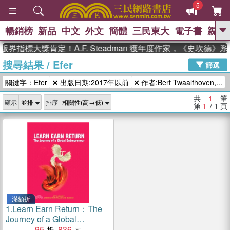
5
暢銷榜
新品
中文
外文
簡體
三民東大
電子書
親子
GO
版界指標大獎肯定！A.F. Steadman 獲年度作家，《史坎德
搜尋結果
/
Efer
、
熱搜：
東野圭吾
高希均教授回憶錄
篩選
、
、
、
The Odyssey
父親節
如果歷
關鍵字：Efer
出版日期:2017年以前
作者:Bert Twaalfhoven,...
、
、
史是一群喵
暑期推薦
國際布克
、
、
獎 臺灣漫遊錄
方念華
台灣的李
共
1
筆
顯示
排序
、
、
登輝時代
數學女孩：黎曼猜想
第
1
/ 1
頁
偉大的迷走神經
滿額折
1.
Learn Earn Return：The
Journey of a Global
Entrepreneur
95
836