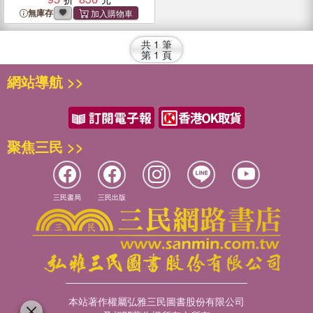
無庫存
共
1
筆
第
1
頁
網站導航 >>
聚焦三民 >>
三民書局
三民出版
本站著作權屬弘雅三民圖書股份有限公司