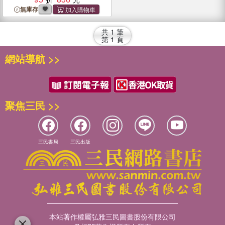
無庫存
共
1
筆
第
1
頁
網站導航 >>
聚焦三民 >>
三民書局
三民出版
本站著作權屬弘雅三民圖書股份有限公司