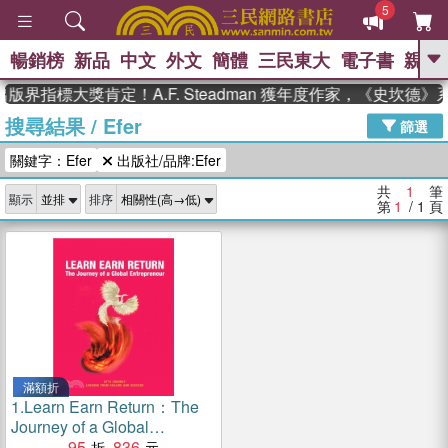
5
暢銷榜
新品
中文
外文
簡體
三民東大
電子書
親子
GO
版界指標大獎肯定！A.F. Steadman 獲年度作家，《史坎德
搜尋結果
/
Efer
、
熱搜：
東野圭吾
高希均教授回憶錄
篩選
、
、
、
The Odyssey
父親節
如果歷
關鍵字：Efer
出版社/品牌:Efer
、
、
史是一群喵
暑期推薦
國際布克
、
、
獎 臺灣漫遊錄
方念華
台灣的李
共
1
筆
顯示
排序
、
、
登輝時代
數學女孩：黎曼猜想
第
1
/ 1
頁
偉大的迷走神經
滿額折
1.
Learn Earn Return：The
Journey of a Global
Entrepreneur
95
836