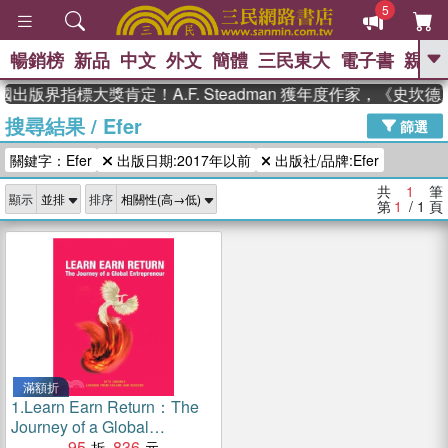
5
暢銷榜
新品
中文
外文
簡體
三民東大
電子書
親子
GO
國出版界指標大獎肯定！A.F. Steadman 獲年度作家，《史
搜尋結果
/
Efer
、
熱搜：
東野圭吾
高希均教授回憶錄
篩選
、
、
、
The Odyssey
父親節
如果歷
關鍵字：Efer
出版日期:2017年以前
出版社/品牌:Efer
、
、
史是一群喵
暑期推薦
國際布克
、
、
獎 臺灣漫遊錄
方念華
台灣的李
共
1
筆
顯示
排序
、
、
登輝時代
數學女孩：黎曼猜想
第
1
/ 1
頁
偉大的迷走神經
滿額折
1.
Learn Earn Return：The
Journey of a Global
Entrepreneur
95
836