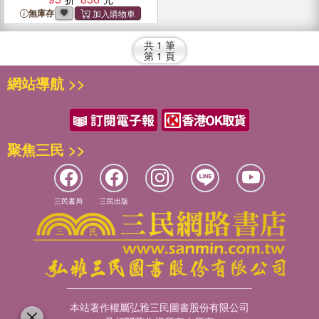
無庫存
共
1
筆
第
1
頁
網站導航 >>
聚焦三民 >>
三民書局
三民出版
本站著作權屬弘雅三民圖書股份有限公司