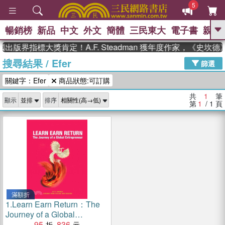
5
暢銷榜
新品
中文
外文
簡體
三民東大
電子書
親子
GO
出版界指標大獎肯定！A.F. Steadman 獲年度作家，《史
搜尋結果
/
Efer
、
、
熱搜：
東野圭吾
The Odyssey
篩選
、
、
父親節
如果歷史是一群喵
暑期
關鍵字：Efer
商品狀態:可訂購
、
、
推薦
國際布克獎 臺灣漫遊錄
方
、
、
念華
台灣的李登輝時代
數學女
共
1
筆
顯示
排序
、
孩：黎曼猜想
偉大的迷走神經
第
1
/ 1
頁
滿額折
1.
Learn Earn Return：The
Journey of a Global
Entrepreneur
95
836