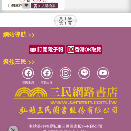
無庫存
共
1
筆
第
1
頁
網站導航 >>
聚焦三民 >>
三民書局
三民出版
本站著作權屬弘雅三民圖書股份有限公司