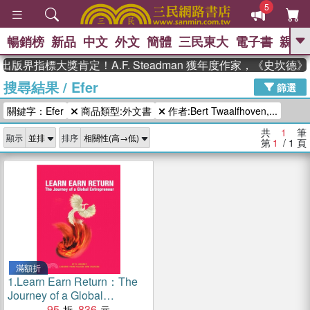
5
暢銷榜
新品
中文
外文
簡體
三民東大
電子書
親子
GO
出版界指標大獎肯定！A.F. Steadman 獲年度作家，《史坎
搜尋結果
/
Efer
、
熱搜：
東野圭吾
高希均教授回憶錄
篩選
、
、
、
The Odyssey
父親節
如果歷
關鍵字：Efer
商品類型:外文書
作者:Bert Twaalfhoven,...
、
、
史是一群喵
暑期推薦
國際布克
、
、
獎 臺灣漫遊錄
方念華
台灣的李
共
1
筆
顯示
排序
、
、
登輝時代
數學女孩：黎曼猜想
第
1
/ 1
頁
偉大的迷走神經
滿額折
1.
Learn Earn Return：The
Journey of a Global
Entrepreneur
95
836