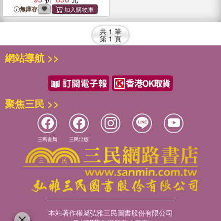
無庫存
共
1
筆
第
1
頁
網站導航 >>
聚焦三民 >>
三民書局
三民出版
本站著作權屬弘雅三民圖書股份有限公司