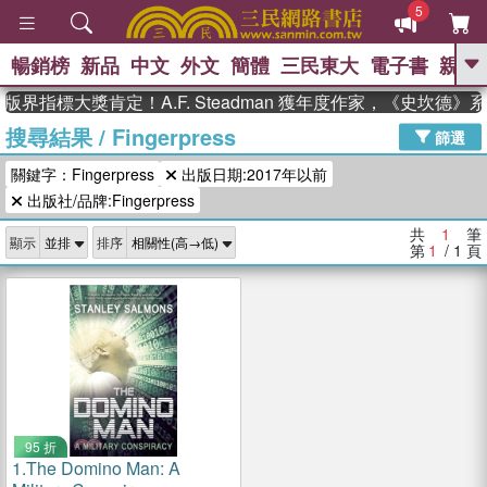
5
暢銷榜
新品
中文
外文
簡體
三民東大
電子書
親子
GO
版界指標大獎肯定！A.F. Steadman 獲年度作家，《史坎德
搜尋結果
/
Fingerpress
、
熱搜：
東野圭吾
高希均教授回憶錄
篩選
、
、
、
The Odyssey
父親節
花開錦
關鍵字：Fingerpress
出版日期:2017年以前
、
、
、
繡
暑期推薦
方念華
台灣的
、
出版社/品牌:Fingerpress
李登輝時代
數學女孩：黎曼猜想
、
、
偉大的迷走神經
如果歷史是一
共
1
筆
、
顯示
排序
群喵
臺灣漫遊錄
第
1
/ 1
頁
95 折
1.
The Domino Man: A