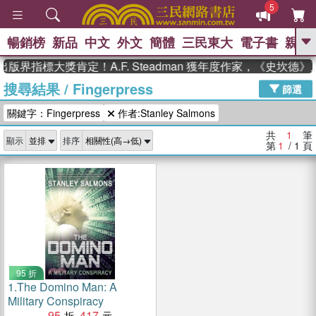
5
暢銷榜
新品
中文
外文
簡體
三民東大
電子書
親子
GO
版界指標大獎肯定！A.F. Steadman 獲年度作家，《史坎
搜尋結果
/
Fingerpress
、
熱搜：
東野圭吾
高希均教授回憶錄
篩選
、
、
、
The Odyssey
父親節
如果歷
關鍵字：Fingerpress
作者:Stanley Salmons
、
、
史是一群喵
暑期推薦
國際布克
、
、
獎 臺灣漫遊錄
方念華
台灣的李
共
1
筆
顯示
排序
、
、
登輝時代
數學女孩：黎曼猜想
第
1
/ 1
頁
偉大的迷走神經
95 折
1.
The Domino Man: A
Military Conspiracy
95
417