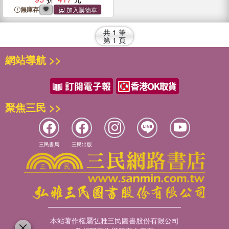
無庫存
共
1
筆
第
1
頁
網站導航 >>
聚焦三民 >>
三民書局
三民出版
本站著作權屬弘雅三民圖書股份有限公司