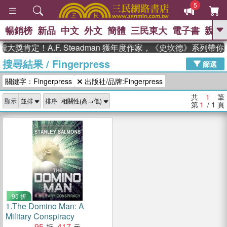
5
暢銷榜
新品
中文
外文
簡體
三民東大
電子書
親子
GO
大獎肯定！A.F. Steadman 獲年度作家，《史坎德》系列帶
搜尋結果
/
Fingerpress
、
、
熱搜：
東野圭吾
The Odyssey
篩選
、
、
父親節
如果歷史是一群喵
暑期
關鍵字：Fingerpress
出版社/品牌:Fingerpress
、
、
推薦
國際布克獎 臺灣漫遊錄
方
、
、
念華
台灣的李登輝時代
數學女
共
1
筆
顯示
排序
、
孩：黎曼猜想
偉大的迷走神經
第
1
/ 1
頁
95 折
1.
The Domino Man: A
Military Conspiracy
95
417