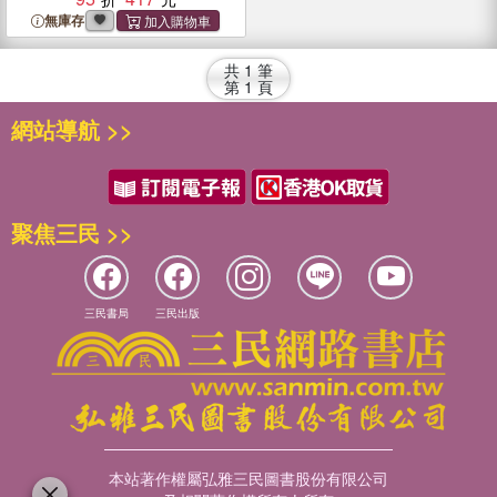
無庫存
共
1
筆
第
1
頁
網站導航 >>
聚焦三民 >>
三民書局
三民出版
本站著作權屬弘雅三民圖書股份有限公司