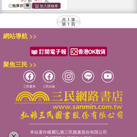
無庫存
共
1
筆
第
1
頁
網站導航 >>
聚焦三民 >>
三民書局
三民出版
本站著作權屬弘雅三民圖書股份有限公司