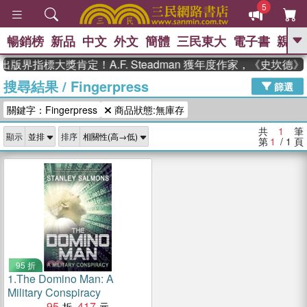
5
暢銷榜
新品
中文
外文
簡體
三民東大
電子書
親子
GO
出版界指標大獎肯定！A.F. Steadman 獲年度作家，《史坎
搜尋結果
/
Fingerpress
、
熱搜：
東野圭吾
高希均教授回憶錄
篩選
、
、
、
The Odyssey
父親節
如果歷
關鍵字：Fingerpress
商品狀態:無庫存
、
、
史是一群喵
暑期推薦
國際布克
、
、
獎 臺灣漫遊錄
方念華
台灣的李
共
1
筆
顯示
排序
、
、
登輝時代
數學女孩：黎曼猜想
第
1
/ 1
頁
偉大的迷走神經
95 折
1.
The Domino Man: A
Military Conspiracy
95
417