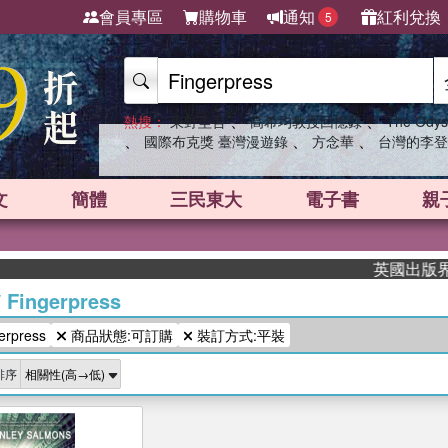
會員專區
購物車
通知
紅利兌換
5
、
、
熱搜：
東野圭吾
高希均教授回憶錄
The Odys
、
、
、
國際布克獎 臺灣漫遊錄
方念華
台灣的李登
文
簡體
三民東大
電子書
親
英國出版界指
/
Fingerpress
rpress
商品狀態:可訂購
裝訂方式:平裝
排序