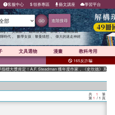
客服中心
領券專區
藝文講座
學習平台
進階搜尋
GO
、
、
、
sey
父親節
如果歷史是一群喵
暑期推薦
、
、
輝時代
數學女孩：黎曼猜想
偉大的迷走神經
子
文具選物
漫畫
教科考用
165反詐騙
標大獎肯定！A.F. Steadman 獲年度作家，《史坎德》系列
共
1
筆
第
1
/ 1
頁