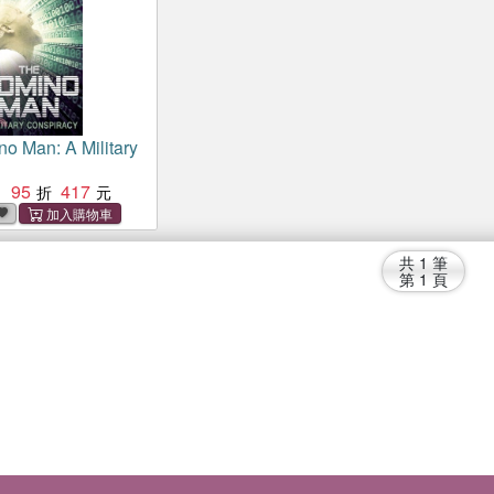
o Man: A Military
95
417
：
共
1
筆
第
1
頁