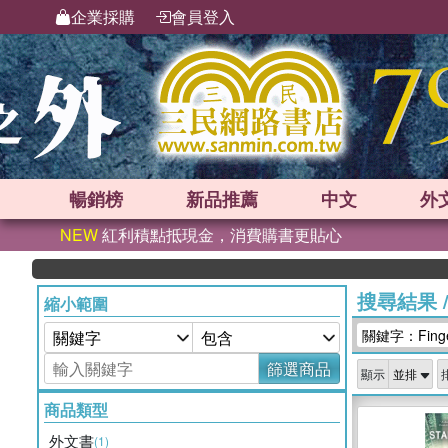
企業採購
會員登入
暢銷榜
新品
推薦
中文
外
NEW
紅利積點抵現金，消費購書更貼心
搜尋結果
縮小範圍
關鍵字：Finge
篩選商品
顯示
商品類型
外文書
(1)