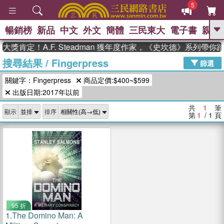
5
暢銷榜
新品
中文
外文
簡體
三民東大
電子書
親子
GO
獎肯定！A.F. Steadman 獲年度作家，《史坎德》系列帶你
搜尋結果
/
Fingerpress
、
熱搜：
東野圭吾
高希均教授回憶錄
篩選
、
、
、
The Odyssey
父親節
如果歷
關鍵字：Fingerpress
商品定價:$400~$599
、
、
史是一群喵
暑期推薦
國際布克
、
、
出版日期:2017年以前
獎 臺灣漫遊錄
方念華
台灣的李
、
、
登輝時代
數學女孩：黎曼猜想
共
1
筆
顯示
排序
偉大的迷走神經
第
1
/ 1
頁
95 折
1.
The Domino Man: A