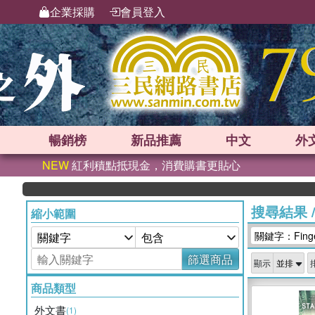
企業採購
會員登入
暢銷榜
新品
推薦
中文
外
NEW
紅利積點抵現金，消費購書更貼心
搜尋結果
縮小範圍
關鍵字：Finge
篩選商品
顯示
商品類型
外文書
(1)