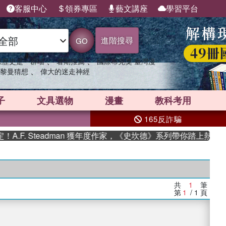
客服中心
領券專區
藝文講座
學習平台
進階搜尋
GO
、
、
果歷史是一群喵
暑期推薦
國際布克獎 臺灣漫
、
黎曼猜想
偉大的迷走神經
子
文具選物
漫畫
教科考用
165反詐騙
F. Steadman 獲年度作家，《史坎德》系列帶你踏上熱血奇幻
共
1
筆
第
1
/ 1
頁