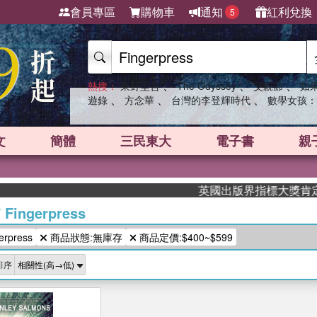
會員專區
購物車
通知
紅利兌換
5
、
、
、
熱搜：
東野圭吾
The Odyssey
父親節
如
、
、
、
遊錄
方念華
台灣的李登輝時代
數學女孩：
文
簡體
三民東大
電子書
親
英國出版界指標大獎肯定！A.
/
Fingerpress
rpress
商品狀態:無庫存
商品定價:$400~$599
排序