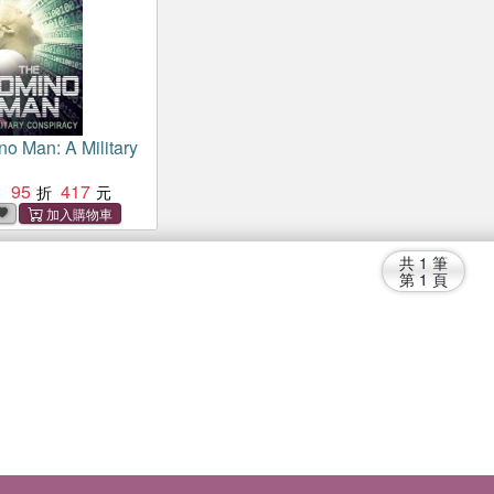
o Man: A Military
95
417
：
共
1
筆
第
1
頁