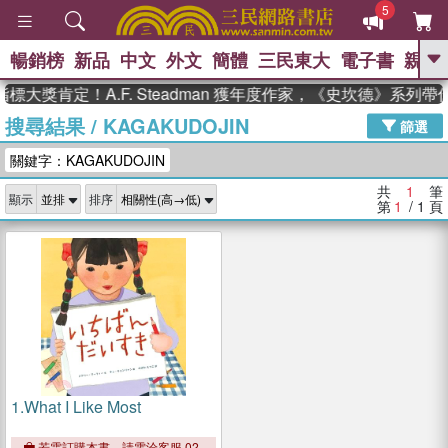
5
暢銷榜
新品
中文
外文
簡體
三民東大
電子書
親子
GO
標大獎肯定！A.F. Steadman 獲年度作家，《史坎德》系列
搜尋結果
/
KAGAKUDOJIN
、
、
熱搜：
東野圭吾
The Odyssey
篩選
、
、
父親節
如果歷史是一群喵
暑期
關鍵字：KAGAKUDOJIN
、
、
推薦
國際布克獎 臺灣漫遊錄
方
、
、
念華
台灣的李登輝時代
數學女
共
1
筆
顯示
排序
、
孩：黎曼猜想
偉大的迷走神經
第
1
/ 1
頁
1.
What I Like Most
若需訂購本書，請電洽客服 02-