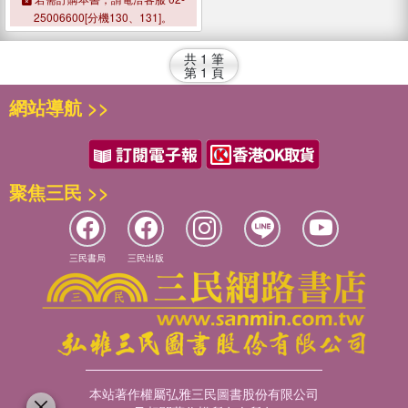
25006600[分機130、131]。
共
1
筆
第
1
頁
網站導航 >>
聚焦三民 >>
三民書局
三民出版
本站著作權屬弘雅三民圖書股份有限公司