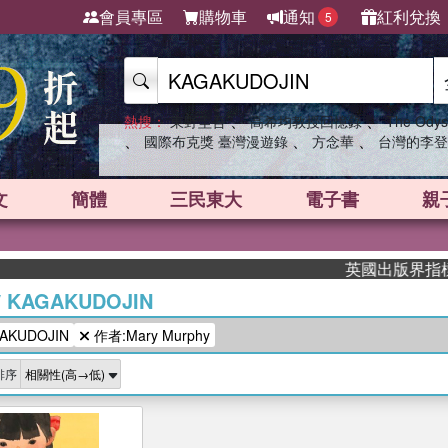
會員專區
購物車
通知
紅利兌換
5
、
、
熱搜：
東野圭吾
高希均教授回憶錄
The Odys
、
、
、
國際布克獎 臺灣漫遊錄
方念華
台灣的李登
文
簡體
三民東大
電子書
親
英國出版界指標大獎
/
KAGAKUDOJIN
KUDOJIN
作者:Mary Murphy
排序