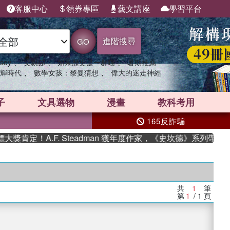
客服中心
領券專區
藝文講座
學習平台
進階搜尋
GO
、
、
、
sey
父親節
如果歷史是一群喵
暑期推薦
、
、
輝時代
數學女孩：黎曼猜想
偉大的迷走神經
子
文具選物
漫畫
教科考用
165反詐騙
肯定！A.F. Steadman 獲年度作家，《史坎德》系列帶你踏
共
1
筆
第
1
/ 1
頁