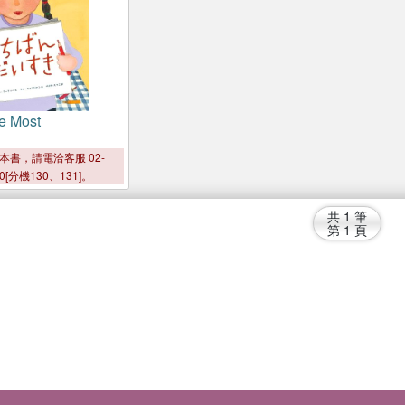
ke Most
本書，請電洽客服 02-
00[分機130、131]。
共
1
筆
第
1
頁