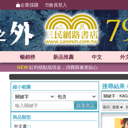
企業採購
會員登入
暢銷榜
新品
推薦
中文
外
NEW
紅利積點抵現金，消費購書更貼心
搜尋結果
縮小範圍
關鍵字：KAGA
篩選商品
顯示
商品類型
外文書
(1)