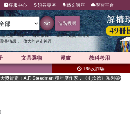
客服中心
領券專區
藝文講座
學習平台
進階搜尋
GO
、
、
果歷史是一群喵
暑期推薦
國際布克獎 臺灣漫
、
黎曼猜想
偉大的迷走神經
子
文具選物
漫畫
教科考用
165反詐騙
肯定！A.F. Steadman 獲年度作家，《史坎德》系列帶你踏
詢