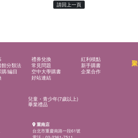
請回上一頁
募
禮券兌換
紅利積點
聚
書館分類法
常見問題
新手購書
購/編目
空中大學購書
企業合作
換
好站連結
兒童・青少年(7歲以上)
畢業禮品
重南店
號
台北市重慶南路一段61號
電話：02-2361-7511