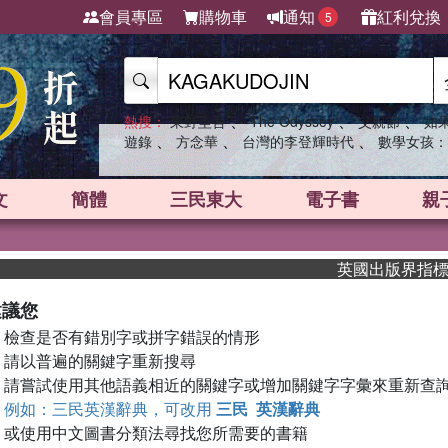
會員專區
購物車
通知
紅利兌換
5
、
、
、
熱搜：
東野圭吾
The Odyssey
父親節
如
、
、
、
遊錄
方念華
台灣的李登輝時代
數學女孩：
文
簡體
三民東大
電子書
親
英國出版界指標大獎
建議您
檢查是否有錯別字或拼字錯誤的情形
請以普遍的關鍵字重新搜尋
請嘗試使用其他語義相近的關鍵字或增加關鍵字字彙來重新查
例如：三民英漢辭典，可改用
三民 英漢辭典
或使用中文圖書分類法尋找您所需要的書籍