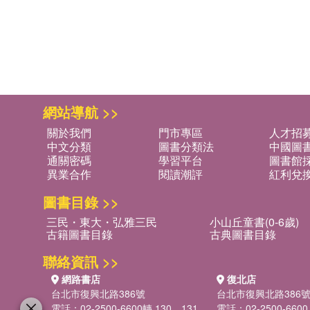
網站導航 >>
關於我們
門市專區
人才招
中文分類
圖書分類法
中國圖
通關密碼
學習平台
圖書館採
異業合作
閱讀潮評
紅利兌
圖書目錄 >>
三民・東大・弘雅三民
小山丘童書(0-6歲)
古籍圖書目錄
古典圖書目錄
聯絡資訊 >>
網路書店
復北店
台北市復興北路386號
台北市復興北路386
電話：02-2500-6600轉 130、131
電話：02-2500-6600