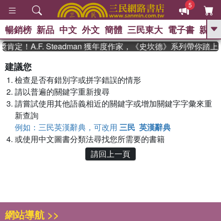
5
暢銷榜
新品
中文
外文
簡體
三民東大
電子書
親子
GO
肯定！A.F. Steadman 獲年度作家，《史坎德》系列帶你踏
、
、
熱搜：
東野圭吾
The Odyssey
建議您
、
、
父親節
如果歷史是一群喵
暑期
檢查是否有錯別字或拼字錯誤的情形
、
、
推薦
國際布克獎 臺灣漫遊錄
方
、
、
請以普遍的關鍵字重新搜尋
念華
台灣的李登輝時代
數學女
、
孩：黎曼猜想
偉大的迷走神經
請嘗試使用其他語義相近的關鍵字或增加關鍵字字彙來重
新查詢
例如：三民英漢辭典，可改用
三民 英漢辭典
或使用中文圖書分類法尋找您所需要的書籍
請回上一頁
網站導航 >>