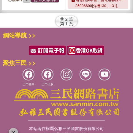
25006600[分機130、131]。
共
2
筆
第
1
頁
網站導航 >>
聚焦三民 >>
三民書局
三民出版
本站著作權屬弘雅三民圖書股份有限公司