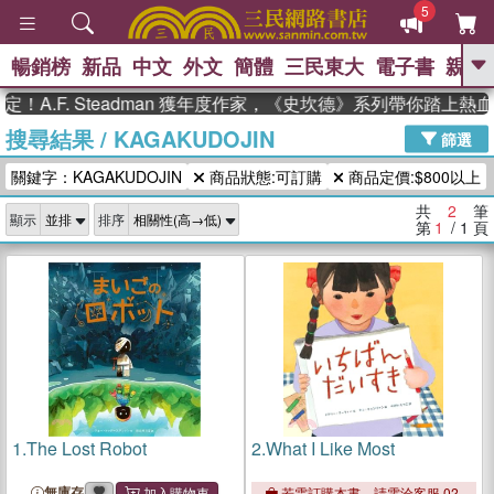
5
暢銷榜
新品
中文
外文
簡體
三民東大
電子書
親子
GO
！A.F. Steadman 獲年度作家，《史坎德》系列帶你踏上熱
搜尋結果
/
KAGAKUDOJIN
、
熱搜：
東野圭吾
高希均教授回憶錄
篩選
、
、
、
The Odyssey
父親節
如果歷
關鍵字：KAGAKUDOJIN
商品狀態:可訂購
商品定價:$800以上
、
、
史是一群喵
暑期推薦
國際布克
、
、
獎 臺灣漫遊錄
方念華
台灣的李
共
2
筆
顯示
排序
、
、
登輝時代
數學女孩：黎曼猜想
第
1
/ 1
頁
偉大的迷走神經
1.
The Lost Robot
2.
What I Like Most
無庫存
若需訂購本書，請電洽客服 02-