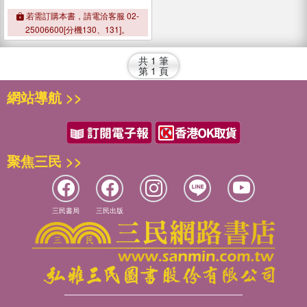
若需訂購本書，請電洽客服 02-
25006600[分機130、131]。
共
1
筆
第
1
頁
網站導航 >>
聚焦三民 >>
三民書局
三民出版