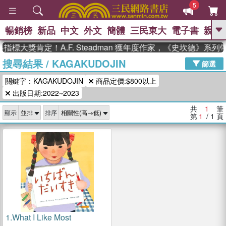
5
暢銷榜
新品
中文
外文
簡體
三民東大
電子書
親子
GO
指標大獎肯定！A.F. Steadman 獲年度作家，《史坎德》系
搜尋結果
/
KAGAKUDOJIN
、
、
熱搜：
東野圭吾
The Odyssey
篩選
、
、
父親節
如果歷史是一群喵
暑期
關鍵字：KAGAKUDOJIN
商品定價:$800以上
、
、
推薦
國際布克獎 臺灣漫遊錄
方
、
、
出版日期:2022~2023
念華
台灣的李登輝時代
數學女
、
孩：黎曼猜想
偉大的迷走神經
共
1
筆
顯示
排序
第
1
/ 1
頁
1.
What I Like Most