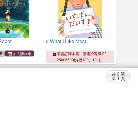
Robot
2.
What I Like Most
若需訂購本書，請電洽客服 02-
25006600[分機130、131]。
共
2
筆
第
1
頁