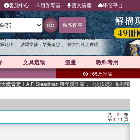
客服中心
領券專區
藝文講座
學習平台
進階搜尋
GO
、
、
、
sey
父親節
如果歷史是一群喵
暑期推薦
、
、
輝時代
數學女孩：黎曼猜想
偉大的迷走神經
子
文具選物
漫畫
教科考用
165反詐騙
肯定！A.F. Steadman 獲年度作家，《史坎德》系列帶你踏
共
2
筆
第
1
/ 1
頁