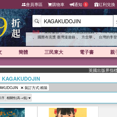
會員專區
購物車
通知
紅利兌換
5
、
、
熱搜：
東野圭吾
高希均教授回憶錄
The Odys
、
、
、
國際布克獎 臺灣漫遊錄
方念華
台灣的李登
文
簡體
三民東大
電子書
親
英國出版界指標大獎
/
KAGAKUDOJIN
KUDOJIN
裝訂方式:精裝
排序