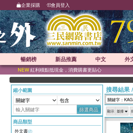
企業採購
會員登入
暢銷榜
新品
推薦
中文
外
NEW
紅利積點抵現金，消費購書更貼心
搜尋結果
縮小範圍
關鍵字：KAGA
篩選商品
顯示
商品類型
外文書
(2)