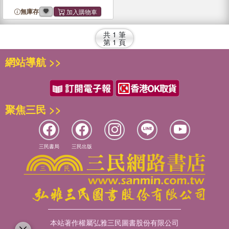
無庫存
共
1
筆
第
1
頁
網站導航 >>
聚焦三民 >>
三民書局
三民出版
本站著作權屬弘雅三民圖書股份有限公司