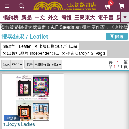
5
暢銷榜
新品
中文
外文
簡體
三民東大
電子書
親子
GO
國出版界指標大獎肯定！A.F. Steadman 獲年度作家，《史
搜尋結果
/
Leaflet
、
、
熱搜：
東野圭吾
The Odyssey
篩選
、
、
父親節
如果歷史是一群喵
暑期
關鍵字：Leaflet
出版日期:2017年以前
、
、
推薦
國際布克獎 臺灣漫遊錄
方
、
、
出版社/品牌:Independent P...
作者:Carolyn S. Vagts
念華
台灣的李登輝時代
數學女
、
孩：黎曼猜想
偉大的迷走神經
共
1
筆
顯示
排序
第
1
/ 1
頁
滿額折
1.
Jody's Ladies