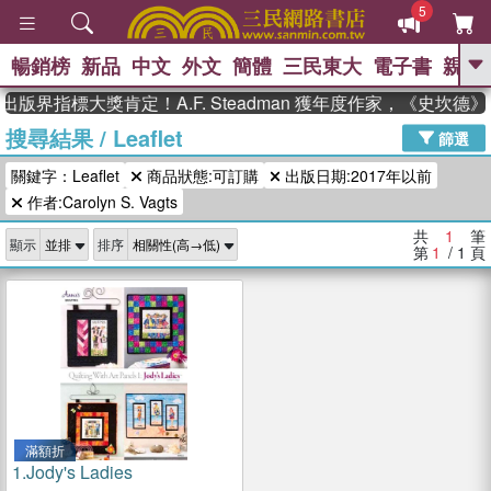
5
暢銷榜
新品
中文
外文
簡體
三民東大
電子書
親子
GO
出版界指標大獎肯定！A.F. Steadman 獲年度作家，《史坎
搜尋結果
/
Leaflet
、
、
熱搜：
東野圭吾
The Odyssey
篩選
、
、
父親節
如果歷史是一群喵
暑期
關鍵字：Leaflet
商品狀態:可訂購
出版日期:2017年以前
、
、
推薦
國際布克獎 臺灣漫遊錄
方
、
、
作者:Carolyn S. Vagts
念華
台灣的李登輝時代
數學女
、
孩：黎曼猜想
偉大的迷走神經
共
1
筆
顯示
排序
第
1
/ 1
頁
滿額折
1.
Jody's Ladies