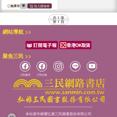
無庫存
共
1
筆
第
1
頁
網站導航 >>
聚焦三民 >>
三民書局
三民出版
本站著作權屬弘雅三民圖書股份有限公司