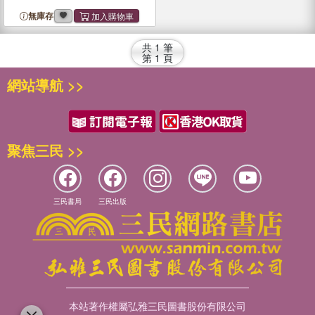
無庫存
共
1
筆
第
1
頁
網站導航 >>
聚焦三民 >>
三民書局
三民出版
本站著作權屬弘雅三民圖書股份有限公司