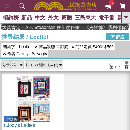
5
暢銷榜
新品
中文
外文
簡體
三民東大
電子書
親子
GO
獎肯定！A.F. Steadman 獲年度作家，《史坎德》系列帶你
搜尋結果
/
Leaflet
、
、
熱搜：
東野圭吾
The Odyssey
篩選
、
、
父親節
如果歷史是一群喵
暑期
關鍵字：Leaflet
商品狀態:可訂購
商品定價:$400~$599
、
、
推薦
國際布克獎 臺灣漫遊錄
方
、
、
作者:Carolyn S. Vagts
念華
台灣的李登輝時代
數學女
、
孩：黎曼猜想
偉大的迷走神經
共
1
筆
顯示
排序
第
1
/ 1
頁
滿額折
1.
Jody's Ladies