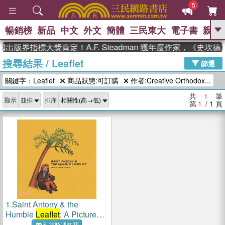
5
暢銷榜
新品
中文
外文
簡體
三民東大
電子書
親子
GO
國出版界指標大獎肯定！A.F. Steadman 獲年度作家，《史
搜尋結果
/
Leaflet
、
、
熱搜：
東野圭吾
The Odyssey
篩選
、
、
父親節
如果歷史是一群喵
暑期
關鍵字：Leaflet
商品狀態:可訂購
作者:Creative Orthodox...
、
、
推薦
國際布克獎 臺灣漫遊錄
方
、
、
念華
台灣的李登輝時代
數學女
共
1
筆
顯示
排序
、
孩：黎曼猜想
偉大的迷走神經
第
1
/ 1
頁
1.
Saint Antony & the
Humble
Leaflet
: A Picture
Book by Creative Orthodox
到貨時通知我