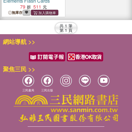
Elements Flash Cards
79
511
無庫存
共
1
筆
第
1
頁
網站導航 >>
聚焦三民 >>
三民書局
三民出版