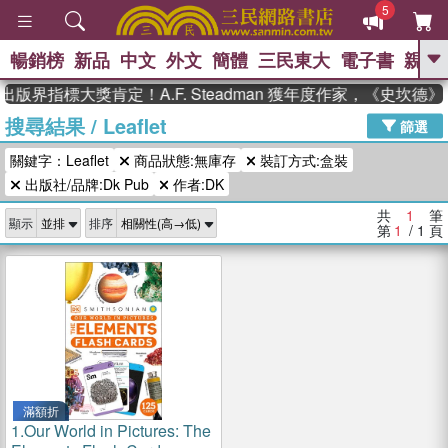
5
暢銷榜
新品
中文
外文
簡體
三民東大
電子書
親子
GO
出版界指標大獎肯定！A.F. Steadman 獲年度作家，《史坎
搜尋結果
/
Leaflet
、
熱搜：
東野圭吾
高希均教授回憶錄
篩選
、
、
、
The Odyssey
父親節
如果歷
關鍵字：Leaflet
商品狀態:無庫存
裝訂方式:盒裝
、
、
史是一群喵
暑期推薦
國際布克
、
、
出版社/品牌:Dk Pub
作者:DK
獎 臺灣漫遊錄
方念華
台灣的李
、
、
登輝時代
數學女孩：黎曼猜想
共
1
筆
顯示
排序
偉大的迷走神經
第
1
/ 1
頁
滿額折
1.
Our World in Pictures: The