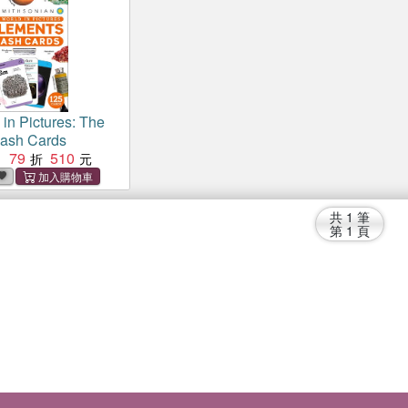
in Pictures: The
lash Cards
79
510
：
共
1
筆
第
1
頁