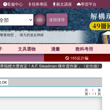
客服中心
領券專區
藝文講座
學習平台
進階搜尋
GO
、
、
果歷史是一群喵
暑期推薦
國際布克獎 臺灣漫
、
黎曼猜想
偉大的迷走神經
子
文具選物
漫畫
教科考用
165反詐騙
標大獎肯定！A.F. Steadman 獲年度作家，《史坎德》系列
:DK
共
1
筆
第
1
/ 1
頁