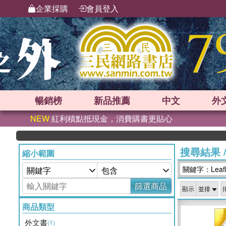
企業採購
會員登入
暢銷榜
新品
推薦
中文
外
NEW
紅利積點抵現金，消費購書更貼心
搜尋結果
縮小範圍
關鍵字：Leafl
篩選商品
顯示
商品類型
外文書
(1)