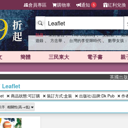
會員專區
購物車
通知
紅利兌換
5
、
、
、
熱搜：
東野圭吾
The Odyssey
父親節
如
、
、
、
遊錄
方念華
台灣的李登輝時代
數學女孩：
文
簡體
三民東大
電子書
親
英國出版界指
/
Leaflet
et
商品狀態:可訂購
裝訂方式:盒裝
出版社/品牌:Dk Pub
作者
排序