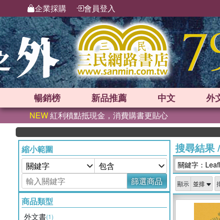
企業採購
會員登入
暢銷榜
新品
推薦
中文
外
NEW
紅利積點抵現金，消費購書更貼心
搜尋結果
縮小範圍
關鍵字：Leafl
篩選商品
顯示
商品類型
外文書
(1)