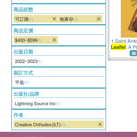
商品狀態
可訂購
無庫存
(1)
(1)
商品定價
$400~$599
(1)
1.
Saint Ant
Leaflet
: A P
出版日期
Creative Or
2022~2023
(1)
裝訂方式
平裝
(1)
出版社/品牌
Lightning Source Inc
(1)
作者
Creative Orthodox(ILT)
(1)