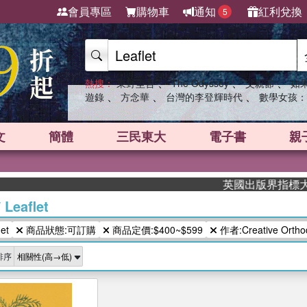
會員專區
購物車
通知
紅利兌換
5
、
、
、
熱搜：
東野圭吾
The Odyssey
父親節
如
、
、
、
遊錄
方念華
台灣的李登輝時代
數學女孩：
文
簡體
三民東大
電子書
親
英國出版界指標大獎肯
/
Leaflet
et
商品狀態:可訂購
商品定價:$400~$599
作者:Creative Orthod
排序