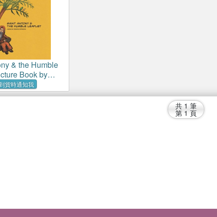
ony & the Humble
icture Book by
thodox
到貨時通知我
共
1
筆
第
1
頁