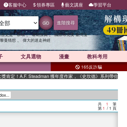
客服中心
領券專區
藝文講座
學習平台
進階搜尋
GO
、
、
果歷史是一群喵
暑期推薦
國際布克獎 臺灣漫
、
黎曼猜想
偉大的迷走神經
子
文具選物
漫畫
教科考用
165反詐騙
定！A.F. Steadman 獲年度作家，《史坎德》系列帶你踏上
ox...
共
1
筆
第
1
/ 1
頁