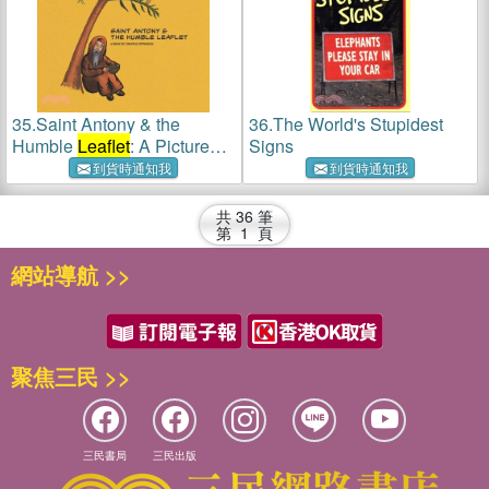
35.
Saint Antony & the
36.
The World's Stupidest
Humble
Leaflet
: A Picture
Signs
Book by Creative Orthodox
到貨時通知我
到貨時通知我
共
36
筆
第
1
頁
網站導航 >>
聚焦三民 >>
三民書局
三民出版