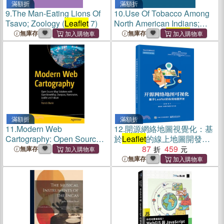
滿額折
滿額折
9.
The Man-Eating Lions Of
10.
Use Of Tobacco Among
Tsavo; Zoology (
Leaflet
7)
North American Indians;
Anthropology (
Leaflet
15)
無庫存
無庫存
滿額折
滿額折
11.
Modern Web
12.
開源網絡地圖視覺化：基
Cartography: Open Source
於
Leaflet
的線上地圖開發
Map Solutions with
（簡體書）
87
459
無庫存
Openstreetmap, Overpass,
無庫存
Nominatim,
Leaflet
and
Folium