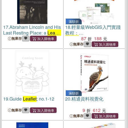
滿額折
17.
Abraham Lincoln and His
18.
輕量級WebGIS入門實踐
Last Resting Place: a
Leaflet
教程：
Published for Distribution at
Leaflet
+GeoServer+Node‧
87
188
無庫存
the National Lincoln
js+Postqre SQL完整框架搭
無庫存
Monument, Springfield,
建實例（簡體書）
Illinois; copy 1
滿額折
19.
Guide
Leaflet
; no.1-12
20.
精通資料視覺化
9
612
無庫存
無庫存