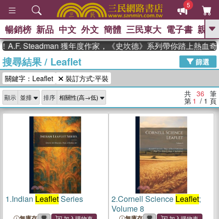
5
暢銷榜
新品
中文
外文
簡體
三民東大
電子書
親子
GO
 Steadman 獲年度作家，《史坎德》系列帶你踏上熱血奇幻旅程
搜尋結果
/
Leaflet
、
、
熱搜：
東野圭吾
The Odyssey
篩選
、
、
父親節
如果歷史是一群喵
暑期
關鍵字：Leaflet
裝訂方式:平裝
、
、
推薦
國際布克獎 臺灣漫遊錄
方
、
、
念華
台灣的李登輝時代
數學女
共
36
筆
顯示
排序
、
孩：黎曼猜想
偉大的迷走神經
第
1
/ 1
頁
1.
Indian
Leaflet
Series
2.
Cornell Science
Leaflet
;
Volume 8
無庫存
無庫存