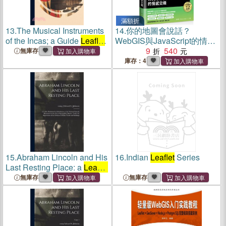
滿額折
13.
The Musical Instruments
14.
你的地圖會說話？
of the Incas; a Guide
Leaflet
WebGIS與JavaScript的情感
to the Collection on
交織（iT邦幫忙鐵人賽系列
9
540
無庫存
Exhibition in the American
書）
庫存：4
Museum of Natural History
15.
Abraham Lincoln and His
16.
Indian
Leaflet
Series
Last Resting Place: a
Leaflet
Published for Distribution at
無庫存
無庫存
the National Lincoln
Monument in the City of
Springfield, Illinois