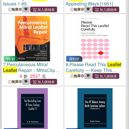
Issues 1-85
Appealing Ways [1951]
無庫存
無庫存
90 折
滿額折
7.
Percutaneous Mitral
8.
Please Read This
Leaflet
Leaflet
Repair：MitraClip
Carefully ― Keep This
Therapy for Mitral
9
2537
Leaflet
. You May Need to
無庫存
Regurgitation
Read It Again.
無庫存