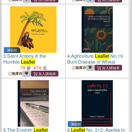
滿額折
3.
Saint Antony & the
4.
Agriculture
Leaflet
No.19
Humble
Leaflet
Bunt Disease of Wheat
79
474
無庫存
無庫存
滿額折
5.
The English
Leaflet
,
6.
Leaflet
No. 312: Apples in