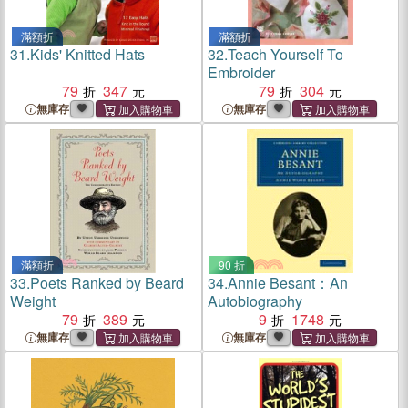
滿額折
滿額折
31.
Kids' Knitted Hats
32.
Teach Yourself To
Embroider
79
347
79
304
無庫存
無庫存
滿額折
90 折
33.
Poets Ranked by Beard
34.
Annie Besant：An
Weight
Autobiography
79
389
9
1748
無庫存
無庫存