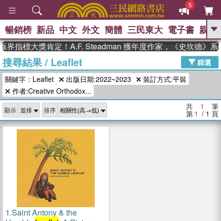
5
暢銷榜
新品
中文
外文
簡體
三民東大
電子書
親子
GO
界指標大獎肯定！A.F. Steadman 獲年度作家，《史坎德
搜尋結果
/
Leaflet
、
熱搜：
東野圭吾
高希均教授回憶錄
篩選
、
、
、
The Odyssey
父親節
如果歷
關鍵字：Leaflet
出版日期:2022~2023
裝訂方式:平裝
、
、
史是一群喵
暑期推薦
國際布克
、
、
作者:Creative Orthodox...
獎 臺灣漫遊錄
方念華
台灣的李
、
、
登輝時代
數學女孩：黎曼猜想
共
1
筆
顯示
排序
偉大的迷走神經
第
1
/ 1
頁
1.
Saint Antony & the