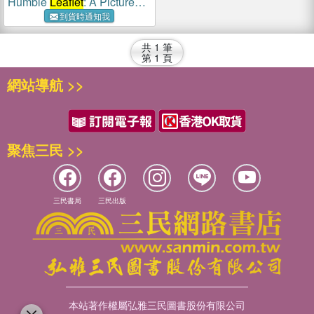
Humble
Leaflet
: A Picture
Book by Creative Orthodox
到貨時通知我
共
1
筆
第
1
頁
網站導航 >>
聚焦三民 >>
三民書局
三民出版
本站著作權屬弘雅三民圖書股份有限公司