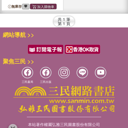
無庫存
共
1
筆
第
1
頁
網站導航 >>
聚焦三民 >>
三民書局
三民出版
本站著作權屬弘雅三民圖書股份有限公司