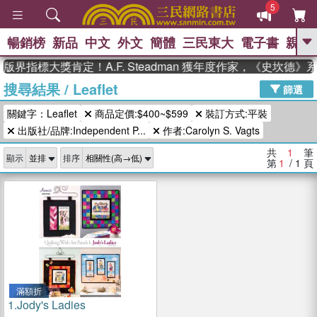
5
暢銷榜
新品
中文
外文
簡體
三民東大
電子書
親子
GO
版界指標大獎肯定！A.F. Steadman 獲年度作家，《史坎德
搜尋結果
/
Leaflet
、
熱搜：
東野圭吾
高希均教授回憶錄
篩選
、
、
、
The Odyssey
父親節
如果歷
關鍵字：Leaflet
商品定價:$400~$599
裝訂方式:平裝
、
、
史是一群喵
暑期推薦
國際布克
、
、
出版社/品牌:Independent P...
作者:Carolyn S. Vagts
獎 臺灣漫遊錄
方念華
台灣的李
、
、
登輝時代
數學女孩：黎曼猜想
共
1
筆
顯示
排序
偉大的迷走神經
第
1
/ 1
頁
滿額折
1.
Jody's Ladies