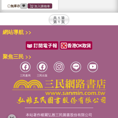
無庫存
共
1
筆
第
1
頁
網站導航 >>
聚焦三民 >>
三民書局
三民出版
本站著作權屬弘雅三民圖書股份有限公司