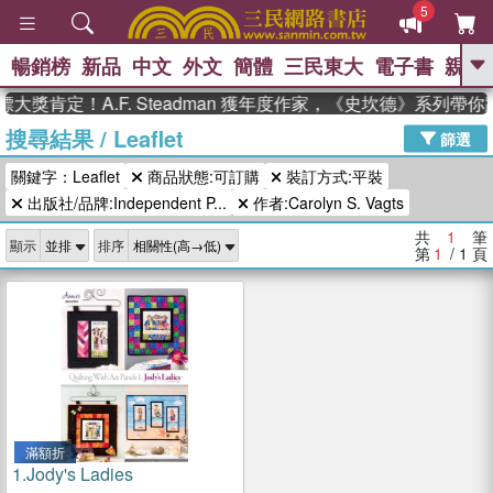
5
暢銷榜
新品
中文
外文
簡體
三民東大
電子書
親子
GO
大獎肯定！A.F. Steadman 獲年度作家，《史坎德》系列帶
搜尋結果
/
Leaflet
、
熱搜：
東野圭吾
高希均教授回憶錄
篩選
、
、
、
The Odyssey
父親節
如果歷
關鍵字：Leaflet
商品狀態:可訂購
裝訂方式:平裝
、
、
史是一群喵
暑期推薦
國際布克
、
、
出版社/品牌:Independent P...
作者:Carolyn S. Vagts
獎 臺灣漫遊錄
方念華
台灣的李
、
、
登輝時代
數學女孩：黎曼猜想
共
1
筆
顯示
排序
偉大的迷走神經
第
1
/ 1
頁
滿額折
1.
Jody's Ladies