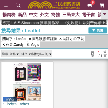
5
暢銷榜
新品
中文
外文
簡體
三民東大
電子書
親子
GO
定！A.F. Steadman 獲年度作家，《史坎德》系列帶你踏上
搜尋結果
/
Leaflet
、
熱搜：
東野圭吾
高希均教授回憶錄
篩選
、
、
、
The Odyssey
父親節
如果歷
關鍵字：Leaflet
商品狀態:可訂購
裝訂方式:平裝
、
、
史是一群喵
暑期推薦
國際布克
、
、
作者:Carolyn S. Vagts
獎 臺灣漫遊錄
方念華
台灣的李
、
、
登輝時代
數學女孩：黎曼猜想
共
1
筆
顯示
排序
偉大的迷走神經
第
1
/ 1
頁
滿額折
1.
Jody's Ladies