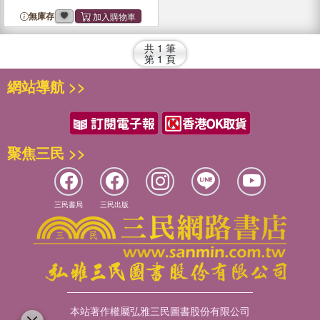
無庫存
共
1
筆
第
1
頁
網站導航 >>
聚焦三民 >>
三民書局
三民出版
本站著作權屬弘雅三民圖書股份有限公司