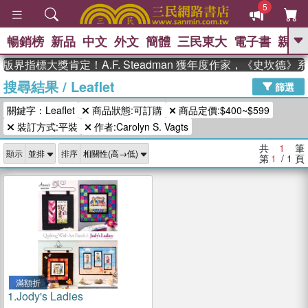
5
暢銷榜
新品
中文
外文
簡體
三民東大
電子書
親子
GO
版界指標大獎肯定！A.F. Steadman 獲年度作家，《史坎德
搜尋結果
/
Leaflet
、
、
熱搜：
東野圭吾
The Odyssey
篩選
、
、
父親節
如果歷史是一群喵
暑期
關鍵字：Leaflet
商品狀態:可訂購
商品定價:$400~$599
、
、
推薦
國際布克獎 臺灣漫遊錄
方
、
、
裝訂方式:平裝
作者:Carolyn S. Vagts
念華
台灣的李登輝時代
數學女
、
孩：黎曼猜想
偉大的迷走神經
共
1
筆
顯示
排序
第
1
/ 1
頁
滿額折
1.
Jody's Ladies