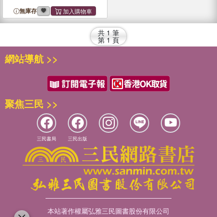
無庫存
共
1
筆
第
1
頁
網站導航 >>
聚焦三民 >>
三民書局
三民出版
本站著作權屬弘雅三民圖書股份有限公司