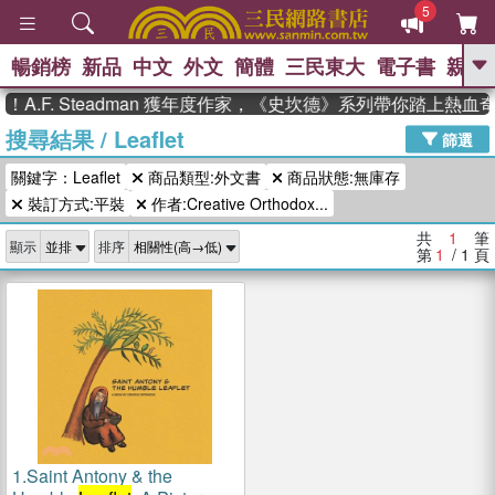
5
暢銷榜
新品
中文
外文
簡體
三民東大
電子書
親子
GO
A.F. Steadman 獲年度作家，《史坎德》系列帶你踏上熱血
搜尋結果
/
Leaflet
、
熱搜：
東野圭吾
高希均教授回憶錄
篩選
、
、
、
The Odyssey
父親節
如果歷
關鍵字：Leaflet
商品類型:外文書
商品狀態:無庫存
、
、
史是一群喵
暑期推薦
國際布克
、
、
裝訂方式:平裝
作者:Creative Orthodox...
獎 臺灣漫遊錄
方念華
台灣的李
、
、
登輝時代
數學女孩：黎曼猜想
共
1
筆
顯示
排序
偉大的迷走神經
第
1
/ 1
頁
1.
Saint Antony & the