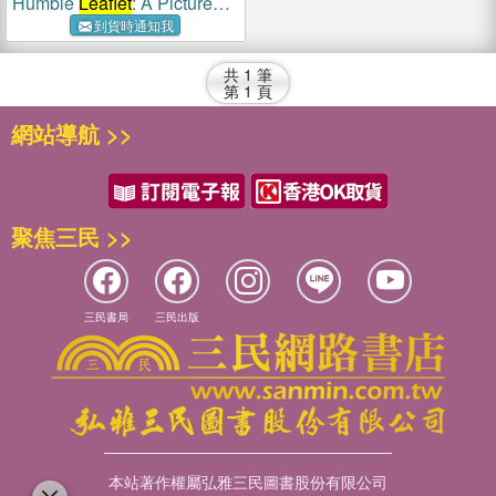
Humble
Leaflet
: A Picture
Book by Creative Orthodox
到貨時通知我
共
1
筆
第
1
頁
網站導航 >>
聚焦三民 >>
三民書局
三民出版
本站著作權屬弘雅三民圖書股份有限公司