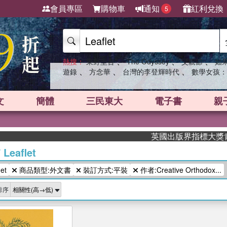
會員專區
購物車
通知
紅利兌換
5
、
、
、
熱搜：
東野圭吾
The Odyssey
父親節
如
、
、
、
遊錄
方念華
台灣的李登輝時代
數學女孩：
文
簡體
三民東大
電子書
親
英國出版界指標大獎肯定！
/
Leaflet
et
商品類型:外文書
裝訂方式:平裝
作者:Creative Orthodox...
排序