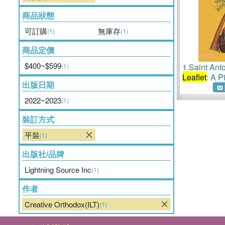
商品狀態
可訂購
無庫存
(1)
(1)
商品定價
$400~$599
(1)
1.
Saint Ant
Leaflet
: A P
出版日期
Creative Or
2022~2023
(1)
裝訂方式
平裝
(1)
出版社/品牌
Lightning Source Inc
(1)
作者
Creative Orthodox(ILT)
(1)