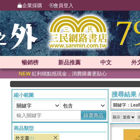
企業採購
會員登入
暢銷榜
新品
推薦
中文
外
NEW
紅利積點抵現金，消費購書更貼心
搜尋結果
縮小範圍
關鍵字：Leafl
篩選商品
顯示
商品類型
外文書
(1)