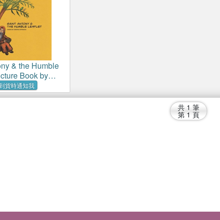
ony & the Humble
icture Book by
thodox
到貨時通知我
共
1
筆
第
1
頁