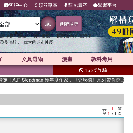
客服中心
領券專區
藝文講座
學習平台
進階搜尋
GO
、
、
果歷史是一群喵
暑期推薦
國際布克獎 臺灣漫
、
黎曼猜想
偉大的迷走神經
子
文具選物
漫畫
教科考用
165反詐騙
A.F. Steadman 獲年度作家，《史坎德》系列帶你踏上熱血
共
1
筆
第
1
/ 1
頁