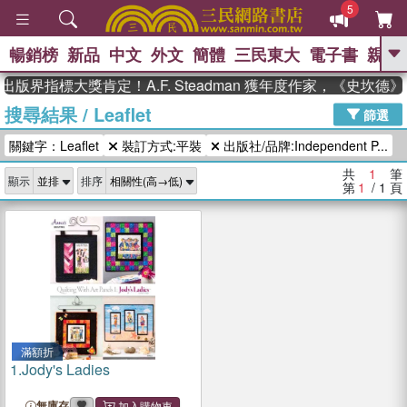
5
暢銷榜
新品
中文
外文
簡體
三民東大
電子書
親子
GO
出版界指標大獎肯定！A.F. Steadman 獲年度作家，《史坎
搜尋結果
/
Leaflet
、
、
熱搜：
東野圭吾
The Odyssey
篩選
、
、
父親節
如果歷史是一群喵
暑期
關鍵字：Leaflet
裝訂方式:平裝
出版社/品牌:Independent P...
、
、
推薦
國際布克獎 臺灣漫遊錄
方
、
、
念華
台灣的李登輝時代
數學女
共
1
筆
顯示
排序
、
孩：黎曼猜想
偉大的迷走神經
第
1
/ 1
頁
滿額折
1.
Jody's Ladies
無庫存