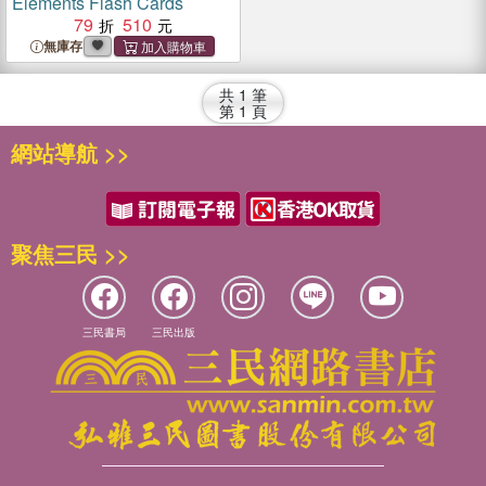
Elements Flash Cards
79
510
無庫存
共
1
筆
第
1
頁
網站導航 >>
聚焦三民 >>
三民書局
三民出版