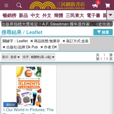
5
暢銷榜
新品
中文
外文
簡體
三民東大
電子書
親子
GO
出版界指標大獎肯定！A.F. Steadman 獲年度作家，《史坎
搜尋結果
/
Leaflet
、
、
熱搜：
東野圭吾
The Odyssey
篩選
、
、
父親節
如果歷史是一群喵
暑期
關鍵字：Leaflet
商品狀態:無庫存
裝訂方式:盒裝
、
、
推薦
國際布克獎 臺灣漫遊錄
方
、
、
出版社/品牌:Dk Pub
作者:DK
念華
台灣的李登輝時代
數學女
、
孩：黎曼猜想
偉大的迷走神經
共
1
筆
顯示
排序
第
1
/ 1
頁
滿額折
1.
Our World in Pictures: The