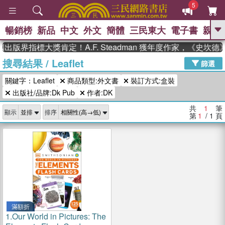
5
暢銷榜
新品
中文
外文
簡體
三民東大
電子書
親子
GO
出版界指標大獎肯定！A.F. Steadman 獲年度作家，《史
搜尋結果
/
Leaflet
、
熱搜：
東野圭吾
高希均教授回憶錄
篩選
、
、
、
The Odyssey
父親節
如果歷
關鍵字：Leaflet
商品類型:外文書
裝訂方式:盒裝
、
、
史是一群喵
暑期推薦
國際布克
、
、
出版社/品牌:Dk Pub
作者:DK
獎 臺灣漫遊錄
方念華
台灣的李
、
、
登輝時代
數學女孩：黎曼猜想
共
1
筆
顯示
排序
偉大的迷走神經
第
1
/ 1
頁
滿額折
1.
Our World in Pictures: The