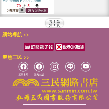
Elements Flash Cards
79
511
無庫存
共
1
筆
第
1
頁
網站導航 >>
聚焦三民 >>
三民書局
三民出版